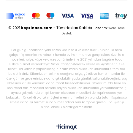
© 2021
koprinaco.com
- Tüm Hakları Saklıdır.
Tasarım:
WordPress
Destek
Her gün güncellenen yeni sezon kadın takı ve aksesuar ürünleri ile hem
çalışan iş kadınlarına yönelik hemde ev hanımları ve genç kızlara özel takı
modelleri, kolye, küpe ve aksesuar ürünleri ile 2021 yılından bugüne kadar
sizlere hizmet vermekteyiz. Sizleri zarif gösterecek elbise ve kıyafetleriniz ile
rahatlıkla kombin yapabileceğiniz tüm kadın aksesuar ürünlerini sitemizde
bulabilirsiniz. Sitemizden satın alacağınız kolye, yüzük ve kombin takılar ile
özel gün ve gecelerinizde daha şık olabilir yada günlük kullanabileceğiniz saç
aksesuarları ile kendinizi daha rahat hissedebilirsiniz. Stoklarımızda hem en
son trend takı modelleri hemde bayan aksesuar ürünlerine yer verilmektedir,
ayrıca çok yakında en şık bayan aksesuar modelleri de Koprinaco'da yer
bulacaktır. Öncelikli olarak müşteri memnuniyetini ön planda tutan Koprinaco,
sizlere daha iyi hizmet sunabilmek adına hızlı kargo ve güvenilir alışverişi
birinci öncelik olarak görmektedir.