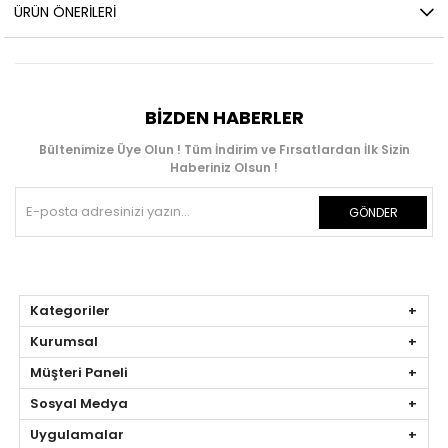
ÜRÜN ÖNERILERI
BIZDEN HABERLER
Bültenimize Üye Olun ! Tüm İndirim ve Fırsatlardan İlk Sizin
Haberiniz Olsun !
GÖNDER
Kategoriler
Kurumsal
Müşteri Paneli
Sosyal Medya
Uygulamalar