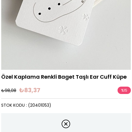
Özel Kaplama Renkli Baget Taşlı Ear Cuff Küpe
₺83,37
₺98,08
%
15
İndirim
STOK KODU
(20401053)