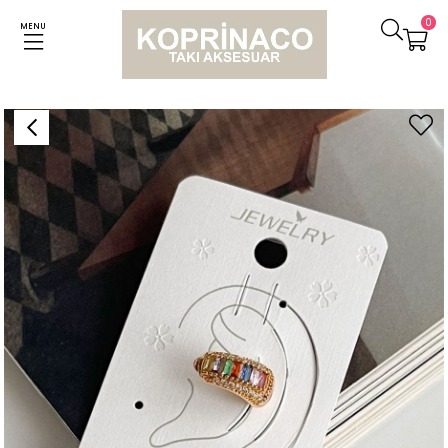
0
MENU
Anasayfa
Küpeler
Özel Kaplama Renkli Baget Taşlı Ear Cuff Küpe