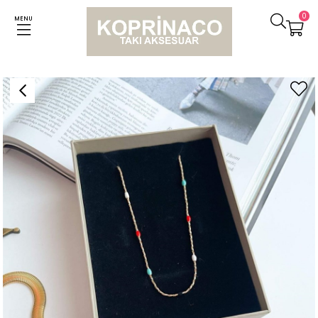
0
MENU
Anasayfa
Kolyeler
Özel Kaplama Renkli Boncuklu Minimal Kolye (50 Cm)