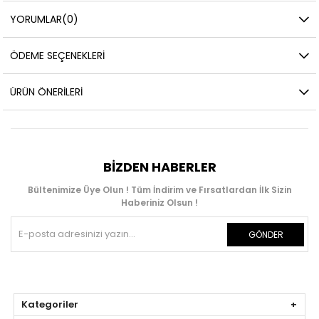
YORUMLAR
(0)
ÖDEME SEÇENEKLERI
ÜRÜN ÖNERILERI
BIZDEN HABERLER
Bültenimize Üye Olun ! Tüm İndirim ve Fırsatlardan İlk Sizin
Haberiniz Olsun !
GÖNDER
Kategoriler