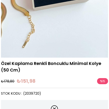
Özel Kaplama Renkli Boncuklu Minimal Kolye
(50 Cm)
₺151,98
₺178,80
%
15
İndirim
STOK KODU
(2039720)