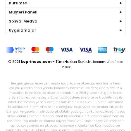
Kurumsal
Müşteri Paneli
Sosyal Medya
Uygulamalar
© 2021
koprinaco.com
- Tüm Hakları Saklıdır.
Tasarım:
WordPress
Destek
Her gün güncellenen yeni sezon kadın takı ve aksesuar ürünleri ile hem
çalışan iş kadınlarına yönelik hemde ev hanımları ve genç kızlara özel takı
modelleri, kolye, küpe ve aksesuar ürünleri ile 2021 yılından bugüne kadar
sizlere hizmet vermekteyiz. Sizleri zarif gösterecek elbise ve kıyafetleriniz ile
rahatlıkla kombin yapabileceğiniz tüm kadın aksesuar ürünlerini sitemizde
bulabilirsiniz. Sitemizden satın alacağınız kolye, yüzük ve kombin takılar ile
özel gün ve gecelerinizde daha şık olabilir yada günlük kullanabileceğiniz saç
aksesuarları ile kendinizi daha rahat hissedebilirsiniz. Stoklarımızda hem en
son trend takı modelleri hemde bayan aksesuar ürünlerine yer verilmektedir,
ayrıca çok yakında en şık bayan aksesuar modelleri de Koprinaco'da yer
bulacaktır. Öncelikli olarak müşteri memnuniyetini ön planda tutan Koprinaco,