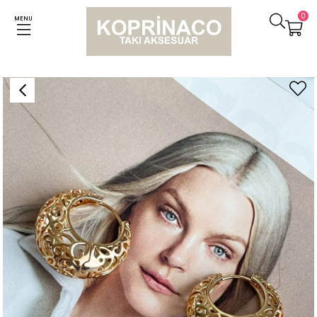
0
MENU
Anasayfa
Küpeler
Özel Kaplama Vintage Dantel Model Küpe (2 Cm)