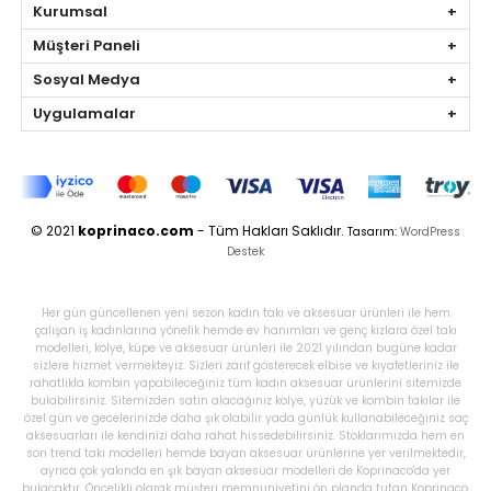
Kurumsal
Müşteri Paneli
Sosyal Medya
Uygulamalar
© 2021
koprinaco.com
- Tüm Hakları Saklıdır.
Tasarım:
WordPress
Destek
Her gün güncellenen yeni sezon kadın takı ve aksesuar ürünleri ile hem
çalışan iş kadınlarına yönelik hemde ev hanımları ve genç kızlara özel takı
modelleri, kolye, küpe ve aksesuar ürünleri ile 2021 yılından bugüne kadar
sizlere hizmet vermekteyiz. Sizleri zarif gösterecek elbise ve kıyafetleriniz ile
rahatlıkla kombin yapabileceğiniz tüm kadın aksesuar ürünlerini sitemizde
bulabilirsiniz. Sitemizden satın alacağınız kolye, yüzük ve kombin takılar ile
özel gün ve gecelerinizde daha şık olabilir yada günlük kullanabileceğiniz saç
aksesuarları ile kendinizi daha rahat hissedebilirsiniz. Stoklarımızda hem en
son trend takı modelleri hemde bayan aksesuar ürünlerine yer verilmektedir,
ayrıca çok yakında en şık bayan aksesuar modelleri de Koprinaco'da yer
bulacaktır. Öncelikli olarak müşteri memnuniyetini ön planda tutan Koprinaco,