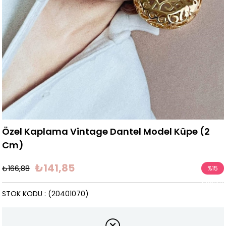
Özel Kaplama Vintage Dantel Model Küpe (2
Cm)
₺141,85
₺166,88
%
15
İndirim
STOK KODU
(20401070)