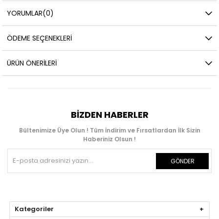
YORUMLAR
(0)
ÖDEME SEÇENEKLERI
ÜRÜN ÖNERILERI
BIZDEN HABERLER
Bültenimize Üye Olun ! Tüm İndirim ve Fırsatlardan İlk Sizin
Haberiniz Olsun !
GÖNDER
Kategoriler