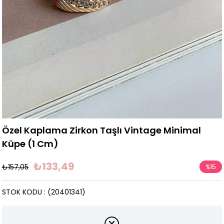
Özel Kaplama Zirkon Taşlı Vintage Minimal
Küpe (1 Cm)
₺133,49
₺157,05
%
15
İndirim
STOK KODU
(20401341)