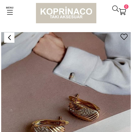
0
MENU
Anasayfa
Küpeler
Özel Kaplama Zirkon Taşlı Vintage Minimal Küpe (1 Cm)