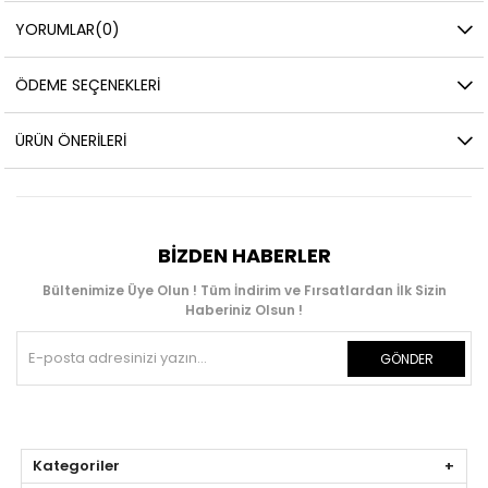
YORUMLAR
(0)
ÖDEME SEÇENEKLERI
ÜRÜN ÖNERILERI
BIZDEN HABERLER
Bültenimize Üye Olun ! Tüm İndirim ve Fırsatlardan İlk Sizin
Haberiniz Olsun !
GÖNDER
Kategoriler