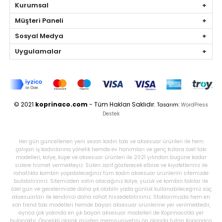
Kurumsal
Müşteri Paneli
Sosyal Medya
Uygulamalar
© 2021
koprinaco.com
- Tüm Hakları Saklıdır.
Tasarım:
WordPress
Destek
Her gün güncellenen yeni sezon kadın takı ve aksesuar ürünleri ile hem
çalışan iş kadınlarına yönelik hemde ev hanımları ve genç kızlara özel takı
modelleri, kolye, küpe ve aksesuar ürünleri ile 2021 yılından bugüne kadar
sizlere hizmet vermekteyiz. Sizleri zarif gösterecek elbise ve kıyafetleriniz ile
rahatlıkla kombin yapabileceğiniz tüm kadın aksesuar ürünlerini sitemizde
bulabilirsiniz. Sitemizden satın alacağınız kolye, yüzük ve kombin takılar ile
özel gün ve gecelerinizde daha şık olabilir yada günlük kullanabileceğiniz saç
aksesuarları ile kendinizi daha rahat hissedebilirsiniz. Stoklarımızda hem en
son trend takı modelleri hemde bayan aksesuar ürünlerine yer verilmektedir,
ayrıca çok yakında en şık bayan aksesuar modelleri de Koprinaco'da yer
bulacaktır. Öncelikli olarak müşteri memnuniyetini ön planda tutan Koprinaco,