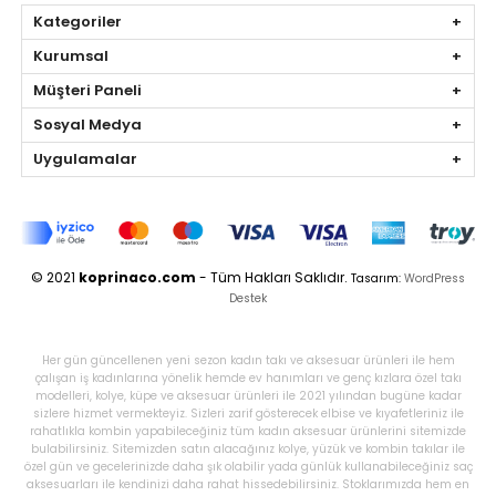
Kategoriler
Kurumsal
Müşteri Paneli
Sosyal Medya
Uygulamalar
© 2021
koprinaco.com
- Tüm Hakları Saklıdır.
Tasarım:
WordPress
Destek
Her gün güncellenen yeni sezon kadın takı ve aksesuar ürünleri ile hem
çalışan iş kadınlarına yönelik hemde ev hanımları ve genç kızlara özel takı
modelleri, kolye, küpe ve aksesuar ürünleri ile 2021 yılından bugüne kadar
sizlere hizmet vermekteyiz. Sizleri zarif gösterecek elbise ve kıyafetleriniz ile
rahatlıkla kombin yapabileceğiniz tüm kadın aksesuar ürünlerini sitemizde
bulabilirsiniz. Sitemizden satın alacağınız kolye, yüzük ve kombin takılar ile
özel gün ve gecelerinizde daha şık olabilir yada günlük kullanabileceğiniz saç
aksesuarları ile kendinizi daha rahat hissedebilirsiniz. Stoklarımızda hem en