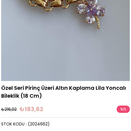
Özel Seri Pirinç Üzeri Altın Kaplama Lila Yoncalı
Bileklik (18 Cm)
₺183,62
₺216,02
%
15
İndirim
STOK KODU
(2024662)