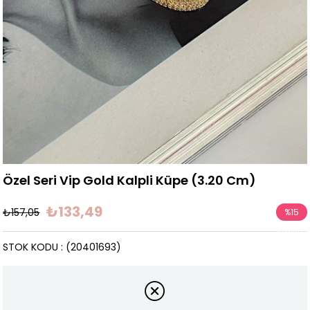
Özel Seri Vip Gold Kalpli Küpe (3.20 Cm)
₺133,49
₺157,05
%
15
İndirim
STOK KODU
(20401693)