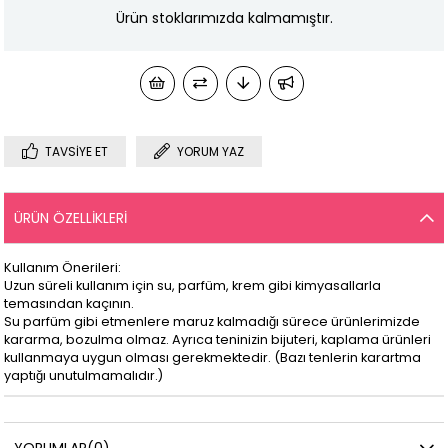
Ürün stoklarımızda kalmamıştır.
TAVSIYE ET
YORUM YAZ
ÜRÜN ÖZELLIKLERI
Kullanım Önerileri:
Uzun süreli kullanım için su, parfüm, krem gibi kimyasallarla
temasından kaçının.
Su parfüm gibi etmenlere maruz kalmadığı sürece ürünlerimizde
kararma, bozulma olmaz. Ayrıca teninizin bijuteri, kaplama ürünleri
kullanmaya uygun olması gerekmektedir. (Bazı tenlerin karartma
yaptığı unutulmamalıdır.)
YORUMLAR
(0)