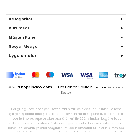
Kategoriler
Kurumsal
Müşteri Paneli
Sosyal Medya
Uygulamalar
© 2021
koprinaco.com
- Tüm Hakları Saklıdır.
Tasarım:
WordPress
Destek
Her gün güncellenen yeni sezon kadın takı ve aksesuar ürünleri ile hem
çalışan iş kadınlarına yönelik hemde ev hanımları ve genç kızlara özel takı
modelleri, kolye, küpe ve aksesuar ürünleri ile 2021 yılından bugüne kadar
sizlere hizmet vermekteyiz. Sizleri zarif gösterecek elbise ve kıyafetleriniz ile
rahatlıkla kombin yapabileceğiniz tüm kadın aksesuar ürünlerini sitemizde