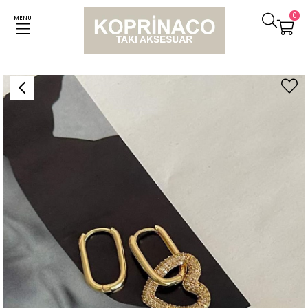
0
MENU
Anasayfa
Küpeler
Özel Seri Vip Gold Kalpli Küpe (3.20 Cm)