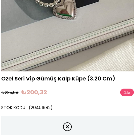
Özel Seri Vip Gümüş Kalp Küpe (3.20 Cm)
₺200,32
₺235,68
%
15
İndirim
STOK KODU
(20401682)