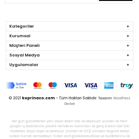
Kategoriler
Kurumsal
Müşteri Paneli
Sosyal Medya
Uygulamalar
© 2021
koprinaco.com
- Tüm Hakları Saklıdır.
Tasarım:
WordPress
Destek
Her gün güncellenen yeni sezon kadın takı ve aksesuar ürünleri ile hem
çalışan iş kadınlarına yönelik hemde ev hanımları ve genç kızlara özel takı
modelleri, kolye, küpe ve aksesuar ürünleri ile 2021 yılından bugüne kadar
sizlere hizmet vermekteyiz. Sizleri zarif gösterecek elbise ve kıyafetleriniz ile