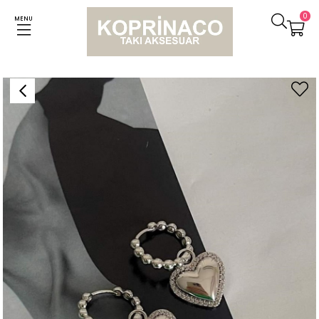
0
MENU
Anasayfa
Küpeler
Özel Seri Vip Gümüş Kalp Küpe (3.20 Cm)