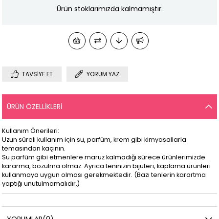
Ürün stoklarımızda kalmamıştır.
TAVSIYE ET
YORUM YAZ
ÜRÜN ÖZELLIKLERI
Kullanım Önerileri:
Uzun süreli kullanım için su, parfüm, krem gibi kimyasallarla
temasından kaçının.
Su parfüm gibi etmenlere maruz kalmadığı sürece ürünlerimizde
kararma, bozulma olmaz. Ayrıca teninizin bijuteri, kaplama ürünleri
kullanmaya uygun olması gerekmektedir. (Bazı tenlerin karartma
yaptığı unutulmamalıdır.)
YORUMLAR
(0)