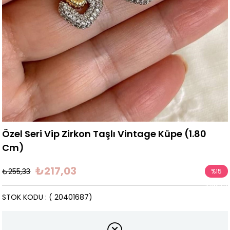
Özel Seri Vip Zirkon Taşlı Vintage Küpe (1.80
Cm)
₺217,03
₺255,33
%
15
İndirim
STOK KODU
( 20401687)