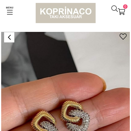
0
MENU
Anasayfa
Küpeler
Özel Seri Vip Zirkon Taşlı Vintage Küpe (1.80 Cm)