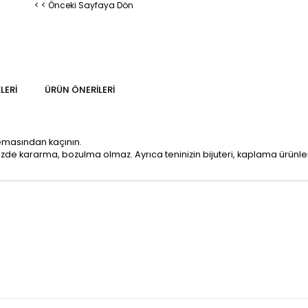
< < Önceki Sayfaya Dön
LERI
ÜRÜN ÖNERILERI
temasından kaçının.
mizde kararma, bozulma olmaz. Ayrıca teninizin bijuteri, kaplama ürün