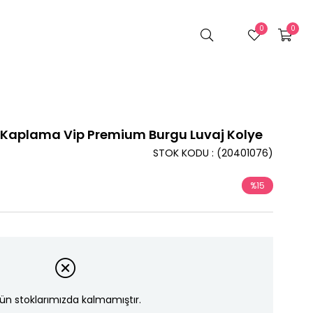
0
0
kro Kaplama Vip Premium Burgu Luvaj Kolye
STOK KODU
(20401076)
%
15
İndirim
ün stoklarımızda kalmamıştır.