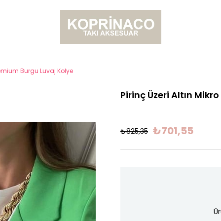
Premium Burgu Luvaj Kolye
Pirinç Üzeri Altın Mi
₺701,55
₺825,35
Ür