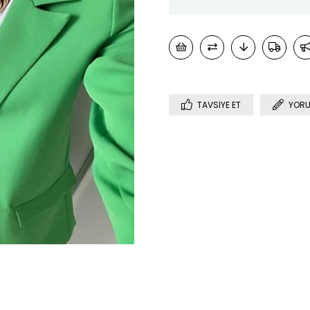
TAVSIYE ET
YORU