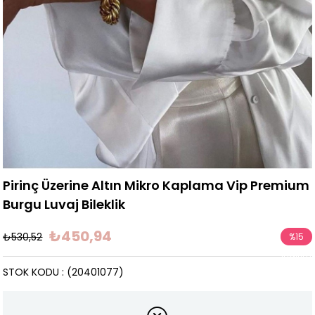
Pirinç Üzerine Altın Mikro Kaplama Vip Premium
Burgu Luvaj Bileklik
₺450,94
₺530,52
%
15
İndirim
STOK KODU
(20401077)