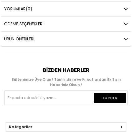
YORUMLAR
(0)
ÖDEME SEÇENEKLERI
ÜRÜN ÖNERILERI
BIZDEN HABERLER
Bültenimize Üye Olun ! Tüm İndirim ve Fırsatlardan İlk Sizin
Haberiniz Olsun !
GÖNDER
Kategoriler