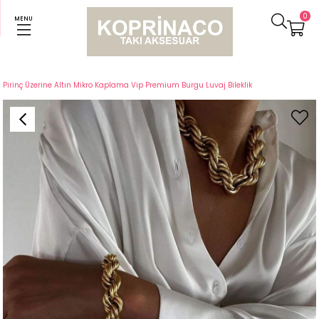
0
MENU
Anasayfa
Bileklikler
Pirinç Üzerine Altın Mikro Kaplama Vip Premium Burgu Luvaj Bileklik