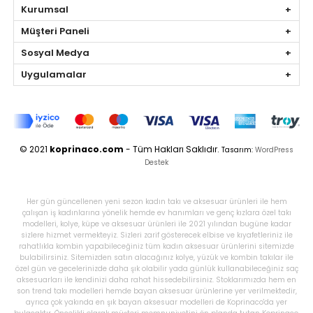
Kurumsal
Müşteri Paneli
Sosyal Medya
Uygulamalar
© 2021
koprinaco.com
- Tüm Hakları Saklıdır.
Tasarım:
WordPress
Destek
Her gün güncellenen yeni sezon kadın takı ve aksesuar ürünleri ile hem
çalışan iş kadınlarına yönelik hemde ev hanımları ve genç kızlara özel takı
modelleri, kolye, küpe ve aksesuar ürünleri ile 2021 yılından bugüne kadar
sizlere hizmet vermekteyiz. Sizleri zarif gösterecek elbise ve kıyafetleriniz ile
rahatlıkla kombin yapabileceğiniz tüm kadın aksesuar ürünlerini sitemizde
bulabilirsiniz. Sitemizden satın alacağınız kolye, yüzük ve kombin takılar ile
özel gün ve gecelerinizde daha şık olabilir yada günlük kullanabileceğiniz saç
aksesuarları ile kendinizi daha rahat hissedebilirsiniz. Stoklarımızda hem en
son trend takı modelleri hemde bayan aksesuar ürünlerine yer verilmektedir,
ayrıca çok yakında en şık bayan aksesuar modelleri de Koprinaco'da yer