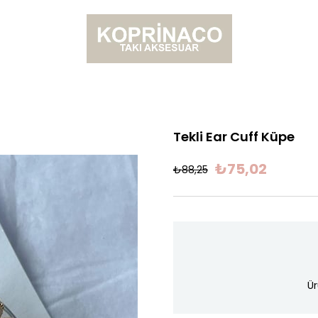
Tekli Ear Cuff Küpe
₺75,02
₺88,25
Ür