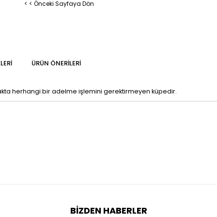
< < Önceki Sayfaya Dön
LERI
ÜRÜN ÖNERILERI
ırdakta herhangi bir adelme işlemini gerektirmeyen küpedir.
BIZDEN HABERLER