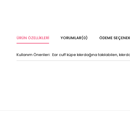
ÜRÜN ÖZELLIKLERI
YORUMLAR
(0)
ÖDEME SEÇENEK
Kullanım Önerileri : Ear cuff küpe kıkırdağına takılabilen, kık