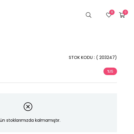
0
0
STOK KODU
( 203247)
%
15
İndirim
ün stoklarımızda kalmamıştır.