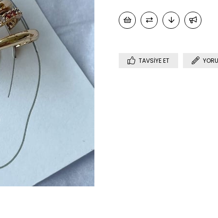
TAVSIYE ET
YORU